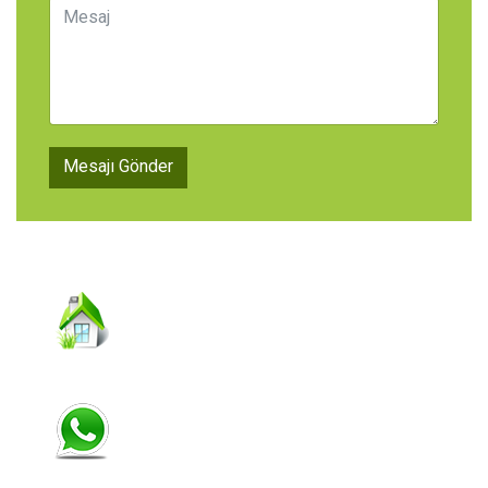
Mesajı Gönder
Kemerkaya Mah. Kunduracılar Cad.
Sultan İşhanı Kat: 2 No: 25
Ortahisar/TRABZON
Tel: 0 462 - 321 33 50 Fax: 0 462 - 321
33 66