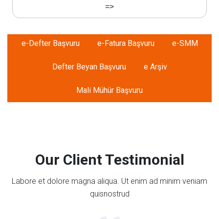
=>
e-Defter Başvuru
e-Fatura Başvuru
e-SMM
Defter Beyan Başvuru
e Arşiv
Mali Mühür Başvuru
Our Client Testimonial
Labore et dolore magna aliqua. Ut enim ad minim veniam
quisnostrud