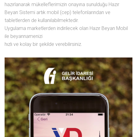
hazırlanarak mükelleflerimizin onayına sunulduğu Hazır
Beyan Sistemi artık mobil (cep) telefonlarından ve
tabletlerden de kullanılabilmektedir.
Uygulama marketlerden indirilecek olan Hazır Beyan Mobil
ile beyannamenizi
hızlı ve kolay bir şekilde verebilirsiniz.